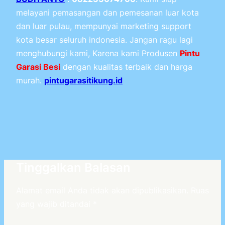
melayani pemasangan dan pemesanan luar kota
dan luar pulau, mempunyai marketing support
kota besar seluruh indonesia. Jangan ragu lagi
menghubungi kami, Karena kami Produsen
Pintu
Garasi Besi
dengan kualitas terbaik dan harga
murah.
pintugarasitikung.id
Tinggalkan Balasan
Alamat email Anda tidak akan dipublikasikan.
Ruas
yang wajib ditandai
*