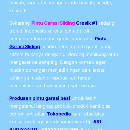
bawah, roda atas maupun roda bawah, handle,
kunci dll.
Sekarang
Pintu Garasi Sliding
Gresik #1
sedang
tren di Indonesia karena lebih efektif
memanfaatkan ruang garasi yang ada.
Pintu
Garasi Sliding
sendiri berarti pintu garasi yang
sistem bukanya dengan di dorong menikung atau
mengeser ke samping. Dengan konsep agar
mudah dorongan menjadi ringan dan lancar
sehingga mudah di operasikan tanpa
menghilangkan fungsi yang sebensrnya.
Produsen pintu garasi besi
Untuk lebih
mengetahui lengkap produk-produk kami bisa
berkunjung akun
Tokopedia
kami atau bisa
konsultasi langsung di nomer wa / tlp
ARI
BUDIYANTO
:
082233074766
. Kami siap