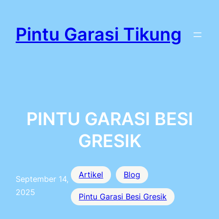
Lewati
ke
Pintu Garasi Tikung
konten
PINTU GARASI BESI
GRESIK
Artikel
Blog
September 14,
2025
Pintu Garasi Besi Gresik