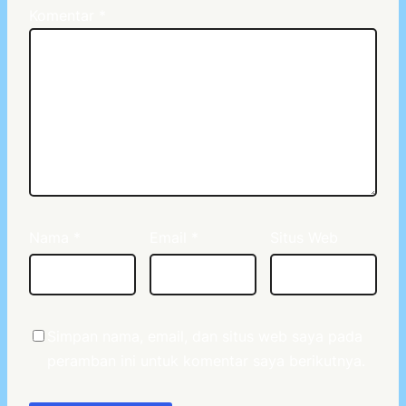
Komentar
*
Nama
*
Email
*
Situs Web
Simpan nama, email, dan situs web saya pada
peramban ini untuk komentar saya berikutnya.