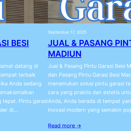
September 17, 2025
SI BESI
JUAL & PASANG PIN
MADIUN
lamat datang di
Jual & Pasang Pintu Garasi Besi 
tempat terbaik
dan Pasang Pintu Garasi Besi Mad
 Jika Anda sedang
menemukan solusi pintu garasi te
 memaksimalkan
cara yang praktis dan estetis un
tepat. Pintu garasi
Anda, Anda berada di tempat yang
ler di…
inovasi modern yang semakin pop
Read more →