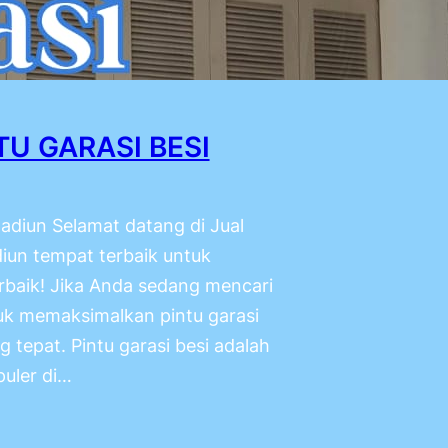
TU GARASI BESI
Madiun Selamat datang di Jual
iun tempat terbaik untuk
rbaik! Jika Anda sedang mencari
tuk memaksimalkan pintu garasi
 tepat. Pintu garasi besi adalah
uler di…