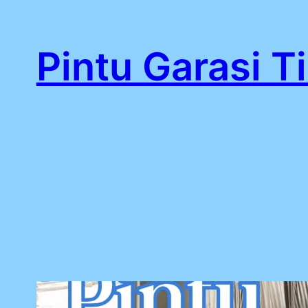
Lewati
ke
Pintu Garasi T
konten