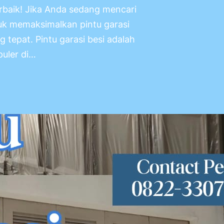
rbaik! Jika Anda sedang mencari
tuk memaksimalkan pintu garasi
 tepat. Pintu garasi besi adalah
uler di…