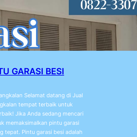
TU GARASI BESI
Bangkalan Selamat datang di Jual
gkalan tempat terbaik untuk
rbaik! Jika Anda sedang mencari
tuk memaksimalkan pintu garasi
 tepat. Pintu garasi besi adalah