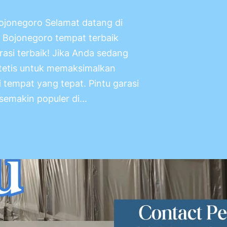
Bojonegoro Selamat datang di
i Bojonegoro tempat terbaik
asi terbaik! Jika Anda sedang
stetis untuk memaksimalkan
 tempat yang tepat. Pintu garasi
 semakin populer di…