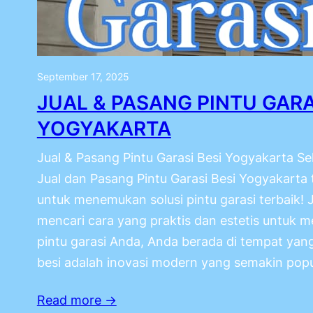
September 17, 2025
JUAL & PASANG PINTU GARA
YOGYAKARTA
Jual & Pasang Pintu Garasi Besi Yogyakarta Se
Jual dan Pasang Pintu Garasi Besi Yogyakarta 
untuk menemukan solusi pintu garasi terbaik!
mencari cara yang praktis dan estetis untuk
pintu garasi Anda, Anda berada di tempat yang 
besi adalah inovasi modern yang semakin popu
Read more →