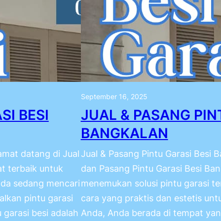
September 16, 2025
SI BESI
JUAL & PASANG PIN
BANGKALAN
amat datang di Jual
Jual & Pasang Pintu Garasi Besi 
t terbaik untuk
dan Pasang Pintu Garasi Besi Ban
Anda sedang mencari
menemukan solusi pintu garasi te
lkan pintu garasi
cara yang praktis dan estetis un
 garasi besi adalah
Anda, Anda berada di tempat yang