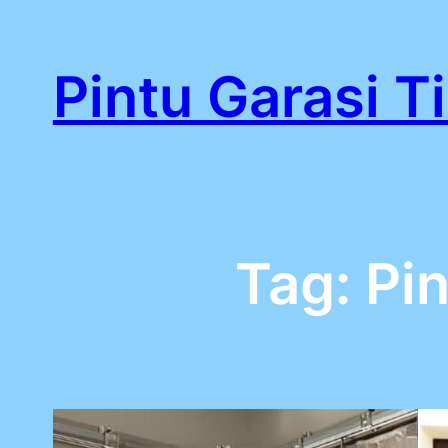
Lewati
ke
Pintu Garasi T
konten
Tag:
Pin