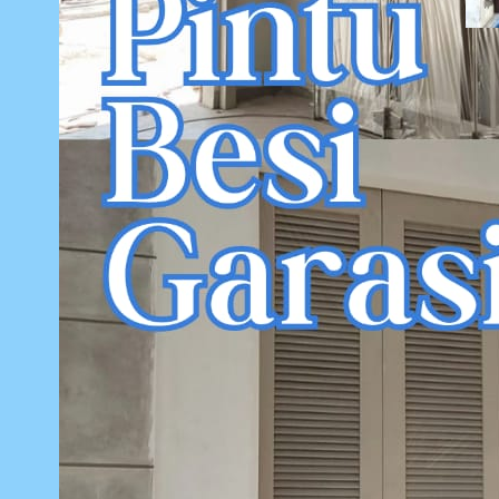
Sept
P
G