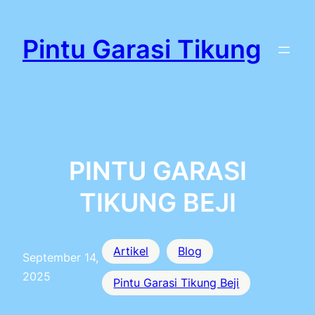
Lewati
ke
Pintu Garasi Tikung
konten
PINTU GARASI
TIKUNG BEJI
Artikel
Blog
September 14,
2025
Pintu Garasi Tikung Beji