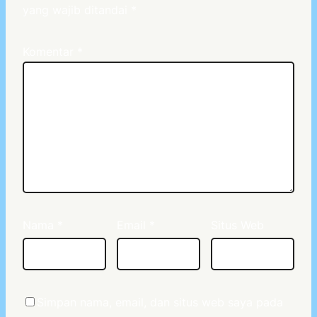
yang wajib ditandai
*
Komentar
*
Nama
*
Email
*
Situs Web
Simpan nama, email, dan situs web saya pada