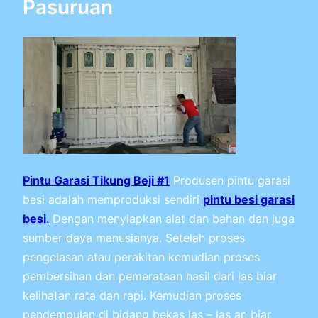
Pasuruan
Pintu Garasi Tikung Beji #1
Produsen pintu garasi
besi adalah memproduksi sendiri
pintu besi garasi
besi
.
Dengan menyiapkan alat dan bahan dan juga
sumber daya manusianya. Setelah proses
pengelasan atau perakitan kemudian proses
pembersihan dan pemerataan hasil dari las biar
kelihatan rata dan rapi. Kemudian proses
pendempulan di bidang bekas las – las an biar