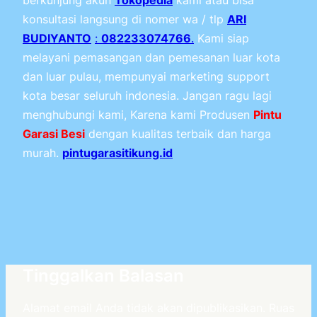
konsultasi langsung di nomer wa / tlp
ARI
BUDIYANTO
:
082233074766
.
Kami siap
melayani pemasangan dan pemesanan luar kota
dan luar pulau, mempunyai marketing support
kota besar seluruh indonesia. Jangan ragu lagi
menghubungi kami, Karena kami Produsen
Pintu
Garasi Besi
dengan kualitas terbaik dan harga
murah.
pintugarasitikung.id
Tinggalkan Balasan
Alamat email Anda tidak akan dipublikasikan.
Ruas