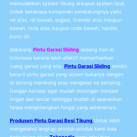
memudahkan system tikung ataupun system lipat.
Untuk beberapa komponen pendukungnya yaitu
rel atas, rel bawah, engsel, Grendel atas maupun
bawah, roda atas maupun roda bawah, handle,
kunci dll.
Sekarang
Pintu Garasi Sliding
sedang tren di
Indonesia karena lebih efektif memanfaatkan
ruang garasi yang ada.
Pintu Garasi Sliding
sendiri
berarti pintu garasi yang sistem bukanya dengan
di dorong menikung atau mengeser ke samping.
Dengan konsep agar mudah dorongan menjadi
ringan dan lancar sehingga mudah di operasikan
tanpa menghilangkan fungsi yang sebensrnya.
Produsen Pintu Garasi Besi Tikung
Untuk lebih
mengetahui lengkap produk-produk kami bisa
berkunjung akun
Tokopedia
kami atau bisa