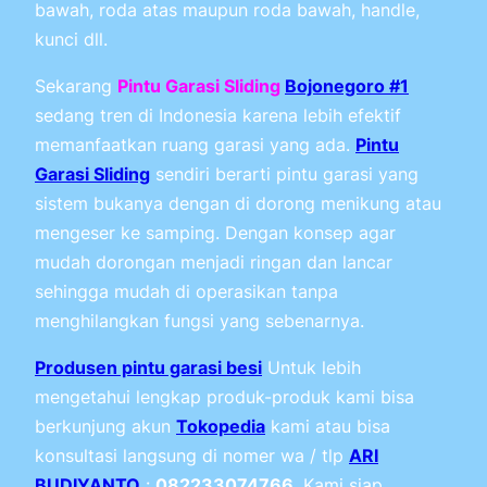
bawah, roda atas maupun roda bawah, handle,
kunci dll.
Sekarang
Pintu Garasi Sliding
Bojonegoro #1
sedang tren di Indonesia karena lebih efektif
memanfaatkan ruang garasi yang ada.
Pintu
Garasi Sliding
sendiri berarti pintu garasi yang
sistem bukanya dengan di dorong menikung atau
mengeser ke samping. Dengan konsep agar
mudah dorongan menjadi ringan dan lancar
sehingga mudah di operasikan tanpa
menghilangkan fungsi yang sebenarnya.
Produsen pintu garasi besi
Untuk lebih
mengetahui lengkap produk-produk kami bisa
berkunjung akun
Tokopedia
kami atau bisa
konsultasi langsung di nomer wa / tlp
ARI
BUDIYANTO
:
082233074766
. Kami siap