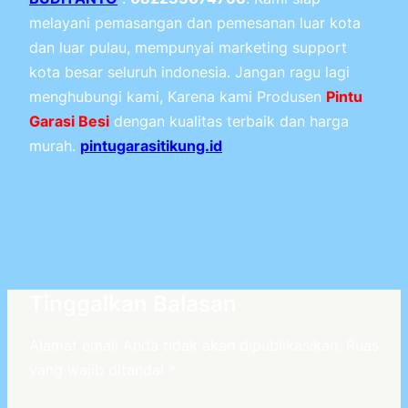
melayani pemasangan dan pemesanan luar kota
dan luar pulau, mempunyai marketing support
kota besar seluruh indonesia. Jangan ragu lagi
menghubungi kami, Karena kami Produsen
Pintu
Garasi Besi
dengan kualitas terbaik dan harga
murah.
pintugarasitikung.id
Tinggalkan Balasan
Alamat email Anda tidak akan dipublikasikan.
Ruas
yang wajib ditandai
*