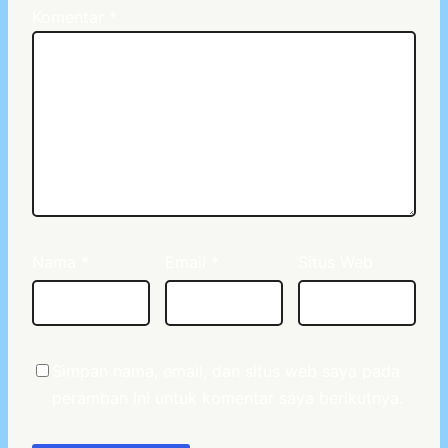
Komentar
*
Nama
*
Email
*
Situs Web
Simpan nama, email, dan situs web saya pada
peramban ini untuk komentar saya berikutnya.