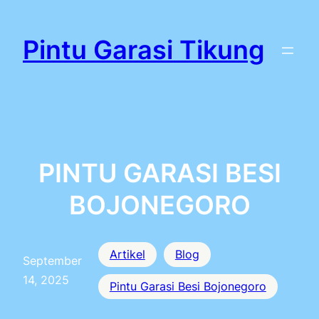
Lewati
ke
Pintu Garasi Tikung
konten
PINTU GARASI BESI
BOJONEGORO
Artikel
Blog
September
14, 2025
Pintu Garasi Besi Bojonegoro