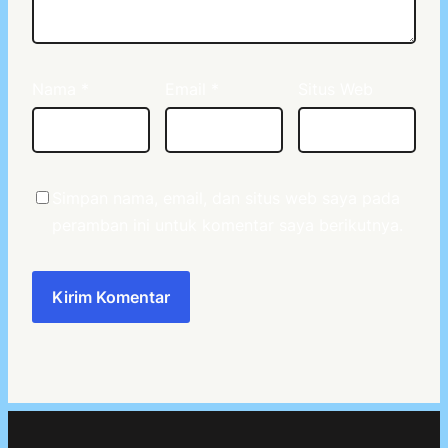
Nama
*
Email
*
Situs Web
Simpan nama, email, dan situs web saya pada
peramban ini untuk komentar saya berikutnya.