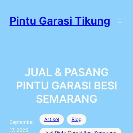
Lewati
ke
Pintu Garasi Tikung
konten
JUAL & PASANG
PINTU GARASI BESI
SEMARANG
Artikel
Blog
September
17, 2025
Jual Pintu Garasi Besi Semarang