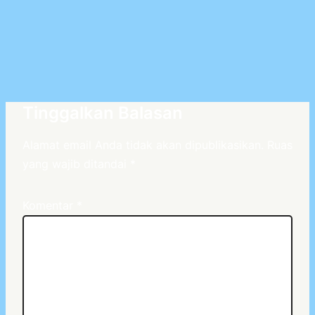
Tinggalkan Balasan
Alamat email Anda tidak akan dipublikasikan.
Ruas
yang wajib ditandai
*
Komentar
*