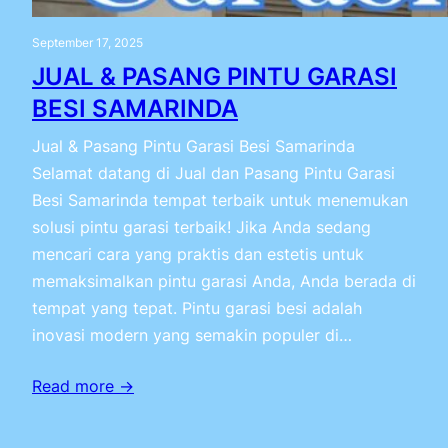
September 17, 2025
JUAL & PASANG PINTU GARASI
BESI SAMARINDA
Jual & Pasang Pintu Garasi Besi Samarinda
Selamat datang di Jual dan Pasang Pintu Garasi
Besi Samarinda tempat terbaik untuk menemukan
solusi pintu garasi terbaik! Jika Anda sedang
mencari cara yang praktis dan estetis untuk
memaksimalkan pintu garasi Anda, Anda berada di
tempat yang tepat. Pintu garasi besi adalah
inovasi modern yang semakin populer di…
Read more →