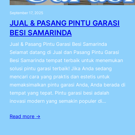
September 17, 2025
JUAL & PASANG PINTU GARASI
BESI SAMARINDA
Jual & Pasang Pintu Garasi Besi Samarinda
Selamat datang di Jual dan Pasang Pintu Garasi
Besi Samarinda tempat terbaik untuk menemukan
solusi pintu garasi terbaik! Jika Anda sedang
mencari cara yang praktis dan estetis untuk
memaksimalkan pintu garasi Anda, Anda berada di
tempat yang tepat. Pintu garasi besi adalah
inovasi modern yang semakin populer di…
Read more →