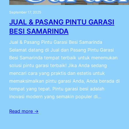
September 17, 2025
JUAL & PASANG PINTU GARASI
BESI SAMARINDA
Jual & Pasang Pintu Garasi Besi Samarinda
Selamat datang di Jual dan Pasang Pintu Garasi
Besi Samarinda tempat terbaik untuk menemukan
solusi pintu garasi terbaik! Jika Anda sedang
mencari cara yang praktis dan estetis untuk
memaksimalkan pintu garasi Anda, Anda berada di
tempat yang tepat. Pintu garasi besi adalah
inovasi modern yang semakin populer di…
Read more →