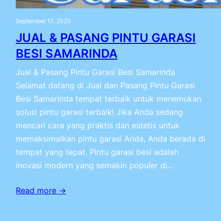
September 17, 2025
JUAL & PASANG PINTU GARASI
BESI SAMARINDA
Jual & Pasang Pintu Garasi Besi Samarinda
Selamat datang di Jual dan Pasang Pintu Garasi
Besi Samarinda tempat terbaik untuk menemukan
solusi pintu garasi terbaik! Jika Anda sedang
mencari cara yang praktis dan estetis untuk
memaksimalkan pintu garasi Anda, Anda berada di
tempat yang tepat. Pintu garasi besi adalah
inovasi modern yang semakin populer di…
Read more →