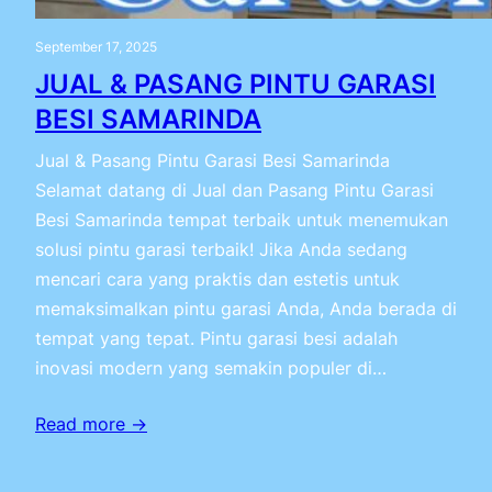
September 17, 2025
JUAL & PASANG PINTU GARASI
BESI SAMARINDA
Jual & Pasang Pintu Garasi Besi Samarinda
Selamat datang di Jual dan Pasang Pintu Garasi
Besi Samarinda tempat terbaik untuk menemukan
solusi pintu garasi terbaik! Jika Anda sedang
mencari cara yang praktis dan estetis untuk
memaksimalkan pintu garasi Anda, Anda berada di
tempat yang tepat. Pintu garasi besi adalah
inovasi modern yang semakin populer di…
Read more →