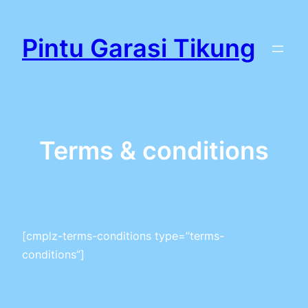
Lewati
ke
Pintu Garasi Tikung
konten
Terms & conditions
[cmplz-terms-conditions type=”terms-
conditions”]