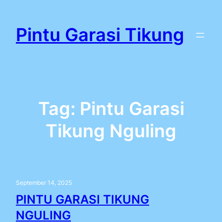
Lewati
ke
Pintu Garasi Tikung
konten
Tag:
Pintu Garasi
Tikung Nguling
September 14, 2025
PINTU GARASI TIKUNG
NGULING