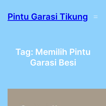
Lewati
ke
Pintu Garasi Tikung
konten
Tag:
Memilih Pintu
Garasi Besi