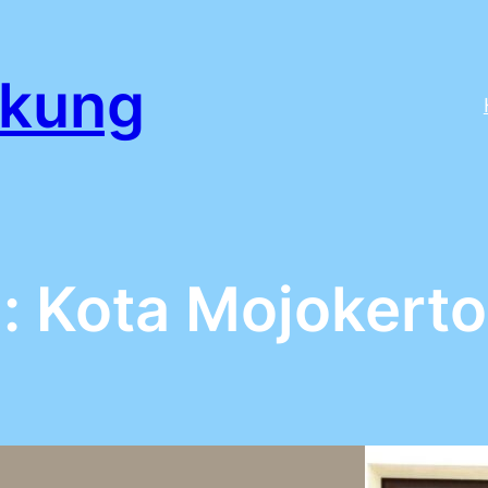
ikung
g:
Kota Mojokerto