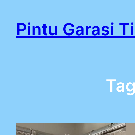
Lewati
ke
Pintu Garasi T
konten
Ta