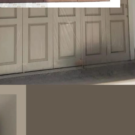
025
NTU GARASI BESI
ERTO