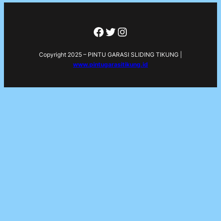
Facebook
Twitter
Instagram
Copyright 2025 – PINTU GARASI SLIDING TIKUNG |
www.pintugarasitikung.id