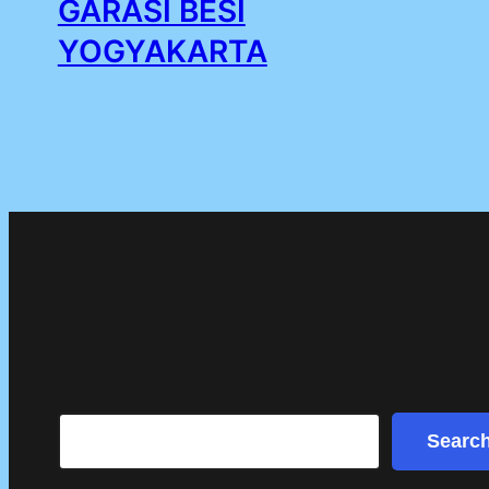
GARASI BESI
YOGYAKARTA
Search
Searc