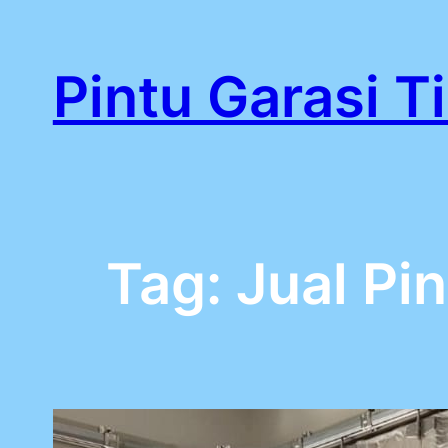
Lewati
ke
Pintu Garasi T
konten
Tag:
Jual Pi